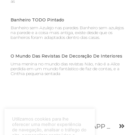
as
Banheiro TODO Pintado
Banheiro sem Azulejo nas paredes Banheiro sem azulejos
na parede e a coisa mais antiga, existe desde que os
banheiros foram adaptados dentro das casas.
O Mundo Das Revistas De Decoração De Interiores
Uma menina no mundo das revistas Não, não é a Alice
perdida em um mundo fantástico de faz de contas, e a
Cinthia pequena sentada
Utilizamos cookies para lhe
oferecer uma melhor experiência
Cor de Rosa na Decoração
Dica de APP para definir a Paleta de cores para Decorar
de navegação, analisar o tráfego do