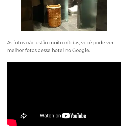
As fotos não estão muito nítidas, você pode ver
melhor fotos desse hotel no Google.