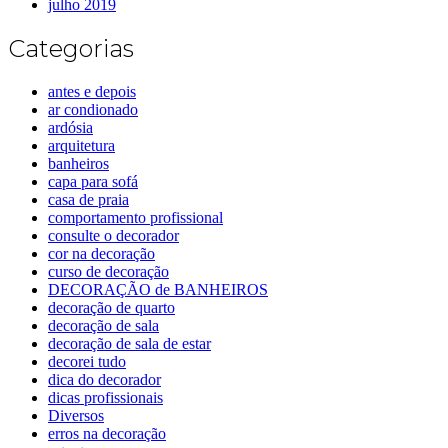
julho 2019
Categorias
antes e depois
ar condionado
ardósia
arquitetura
banheiros
capa para sofá
casa de praia
comportamento profissional
consulte o decorador
cor na decoração
curso de decoração
DECORAÇÃO de BANHEIROS
decoração de quarto
decoração de sala
decoração de sala de estar
decorei tudo
dica do decorador
dicas profissionais
Diversos
erros na decoração