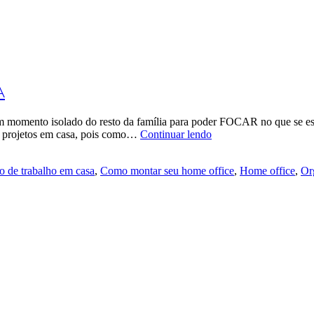
A
um momento isolado do resto da família para poder FOCAR no que se es
 os projetos em casa, pois como…
Continuar lendo
o de trabalho em casa
,
Como montar seu home office
,
Home office
,
Or