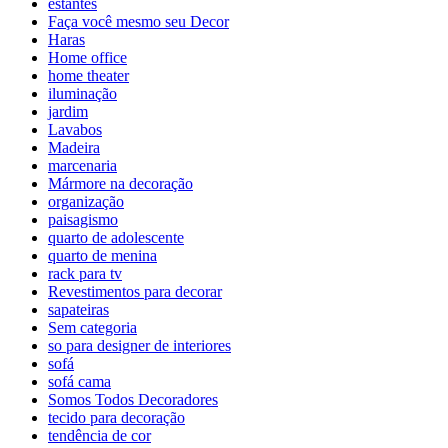
estantes
Faça você mesmo seu Decor
Haras
Home office
home theater
iluminação
jardim
Lavabos
Madeira
marcenaria
Mármore na decoração
organização
paisagismo
quarto de adolescente
quarto de menina
rack para tv
Revestimentos para decorar
sapateiras
Sem categoria
so para designer de interiores
sofá
sofá cama
Somos Todos Decoradores
tecido para decoração
tendência de cor