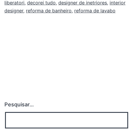
liberatori
,
decorei tudo
,
designer de inetriores
,
interior
designer
,
reforma de banheiro
,
reforma de lavabo
Pesquisar…