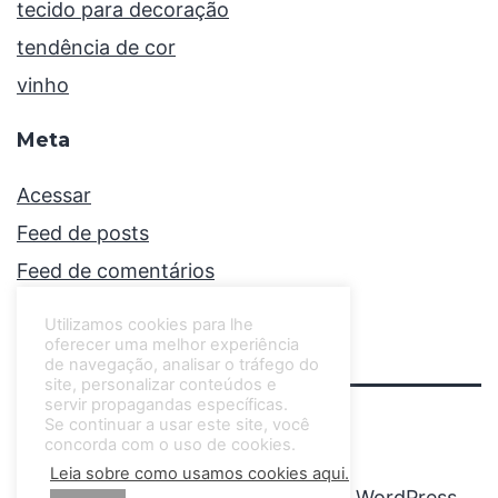
tecido para decoração
tendência de cor
vinho
Meta
Acessar
Feed de posts
Feed de comentários
WordPress.org
Utilizamos cookies para lhe
oferecer uma melhor experiência
de navegação, analisar o tráfego do
site, personalizar conteúdos e
servir propagandas específicas.
Se continuar a usar este site, você
CINTHIA LIBERATORI
concorda com o uso de cookies.
Leia sobre como usamos cookies aqui.
Orgulhosamente desenvolvido com
WordPress
.