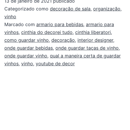
13 de janeiro de 2021
publicado
Categorizado como
decoração de sala
,
organização
,
vinho
Marcado com
armario para bebidas
,
armario para
vinhos
,
cinthia do decorei tudo
,
cinthia liberatori
,
como guardar vinho
,
decoração
,
interior designer
,
onde guardar bebidas
,
onde guardar taças de vinho
,
onde guardar vinho
,
qual a maneira certa de guardar
vinhos
,
vinho
,
youtube de decor