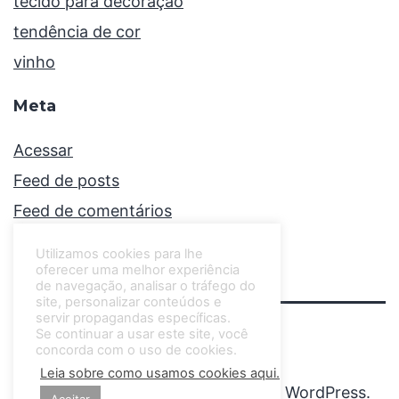
tecido para decoração
tendência de cor
vinho
Meta
Acessar
Feed de posts
Feed de comentários
WordPress.org
Utilizamos cookies para lhe
oferecer uma melhor experiência
de navegação, analisar o tráfego do
site, personalizar conteúdos e
servir propagandas específicas.
Se continuar a usar este site, você
CINTHIA LIBERATORI
concorda com o uso de cookies.
Leia sobre como usamos cookies aqui.
Orgulhosamente desenvolvido com
WordPress
.