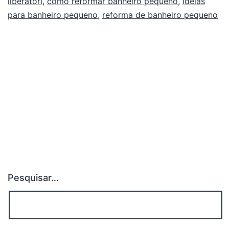
liberatori
,
como reformar banheiro pequeno
,
ideias
para banheiro pequeno
,
reforma de banheiro pequeno
Pesquisar…