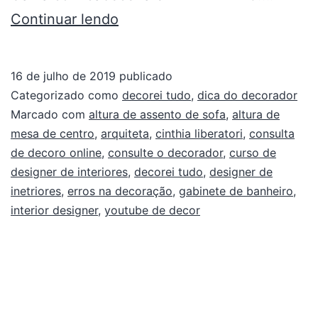
Continuar lendo
16 de julho de 2019
publicado
Categorizado como
decorei tudo
,
dica do decorador
Marcado com
altura de assento de sofa
,
altura de
mesa de centro
,
arquiteta
,
cinthia liberatori
,
consulta
de decoro online
,
consulte o decorador
,
curso de
designer de interiores
,
decorei tudo
,
designer de
inetriores
,
erros na decoração
,
gabinete de banheiro
,
interior designer
,
youtube de decor