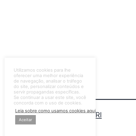
Utilizamos cookies para lhe
oferecer uma melhor experiência
de navegação, analisar o tráfego
do site, personalizar conteúdos e
servir propagandas específicas.
Se continuar a usar este site, você
concorda com o uso de cookies.
Leia sobre como usamos cookies aqui.
CINTHIA LIBERATORI
Aceitar