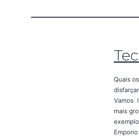
Tec
Quais os
disfarça
Vamos lá
mais gro
exemplo 
Emporio