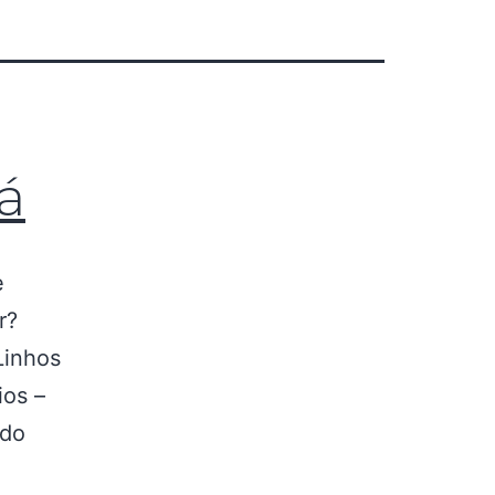
á
e
r?
Linhos
ios –
 do