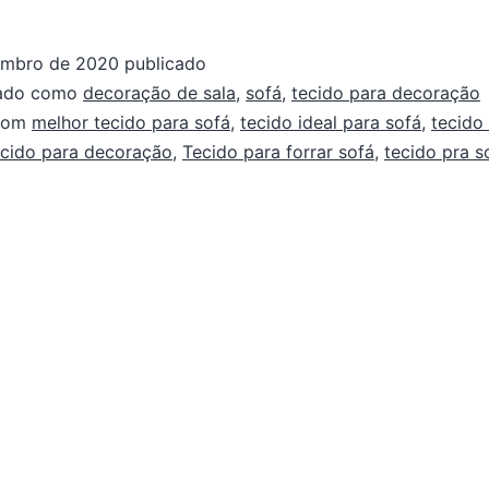
embro de 2020
publicado
zado como
decoração de sala
,
sofá
,
tecido para decoração
com
melhor tecido para sofá
,
tecido ideal para sofá
,
tecido
ecido para decoração
,
Tecido para forrar sofá
,
tecido pra s