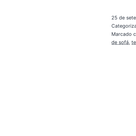
25 de set
Categori
Marcado 
de sofá
,
t