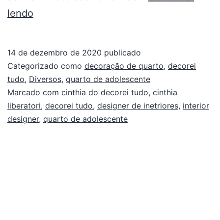
lendo
14 de dezembro de 2020
publicado
Categorizado como
decoração de quarto
,
decorei
tudo
,
Diversos
,
quarto de adolescente
Marcado com
cinthia do decorei tudo
,
cinthia
liberatori
,
decorei tudo
,
designer de inetriores
,
interior
designer
,
quarto de adolescente