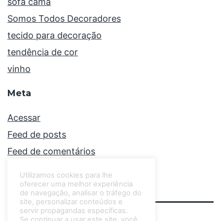
sofá cama
Somos Todos Decoradores
tecido para decoração
tendência de cor
vinho
Meta
Acessar
Feed de posts
Feed de comentários
WordPress.org
Utilizamos cookies para lhe
oferecer uma melhor experiência
de navegação, analisar o tráfego do
site, personalizar conteúdos e
servir propagandas específicas.
Se continuar a usar este site, você