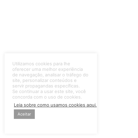
Utilizamos cookies para lhe
oferecer uma melhor experiência
de navegação, analisar o tráfego do
site, personalizar conteúdos e
servir propagandas específicas.
Se continuar a usar este site, você
concorda com o uso de cookies.
Leia sobre como usamos cookies aqui.
Aceitar