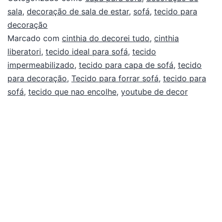
sala
,
decoração de sala de estar
,
sofá
,
tecido para
decoração
Marcado com
cinthia do decorei tudo
,
cinthia
liberatori
,
tecido ideal para sofá
,
tecido
impermeabilizado
,
tecido para capa de sofá
,
tecido
para decoração
,
Tecido para forrar sofá
,
tecido para
sofá
,
tecido que nao encolhe
,
youtube de decor